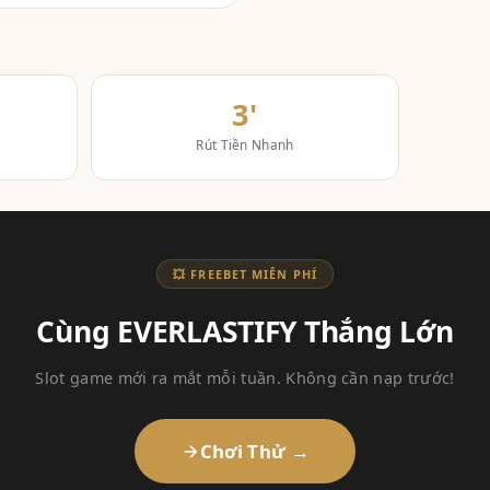
3'
Rút Tiền Nhanh
💥 FREEBET MIỄN PHÍ
Cùng EVERLASTIFY Thắng Lớn
Slot game mới ra mắt mỗi tuần. Không cần nạp trước!
Chơi Thử →