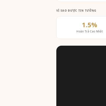
VÌ SAO ĐƯỢC TIN TƯỞNG
1.5%
Hoàn Trả Cao Nhất