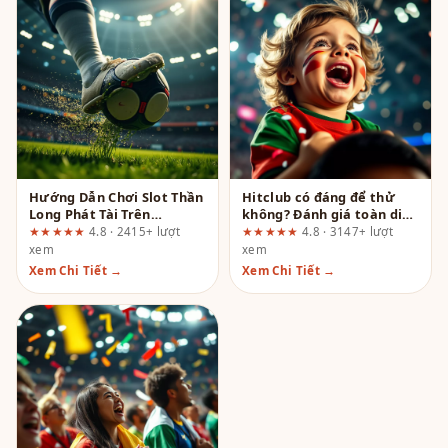
Hướng Dẫn Chơi Slot Thần
Hitclub có đáng để thử
Long Phát Tài Trên
không? Đánh giá toàn diện
Sunwin99.vip: Từ Chuẩn Bị
theo từng bước trải
★★★★★
4.8 · 2415+ lượt
★★★★★
4.8 · 3147+ lượt
Đến Nâng Cao
nghiệm thực tế
xem
xem
Xem Chi Tiết →
Xem Chi Tiết →