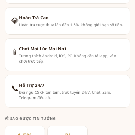
Hoàn Trả Cao
💎
Hoàn trả cược thua lên đến 1.5%, không giới hạn số tiền.
Chơi Mọi Lúc Mọi Nơi
📱
Tương thích Android, iOS, PC. Không cần tải app, vào
chơi trực tiếp.
Hỗ Trợ 24/7
📞
Đội ngũ CSKH tận tâm, trực tuyến 24/7. Chat, Zalo,
Telegram đều có.
VÌ SAO ĐƯỢC TIN TƯỞNG