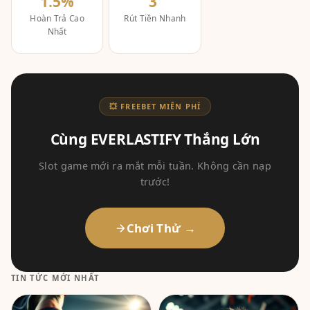
1.5%
3'
Hoàn Trả Cao
Rút Tiền Nhanh
Nhất
💥 FREEBET MIỄN PHÍ
Cùng EVERLASTIFY Thắng Lớn
Slot game mới ra mắt mỗi tuần. Không cần nạp
trước!
Chơi Thử →
TIN TỨC MỚI NHẤT