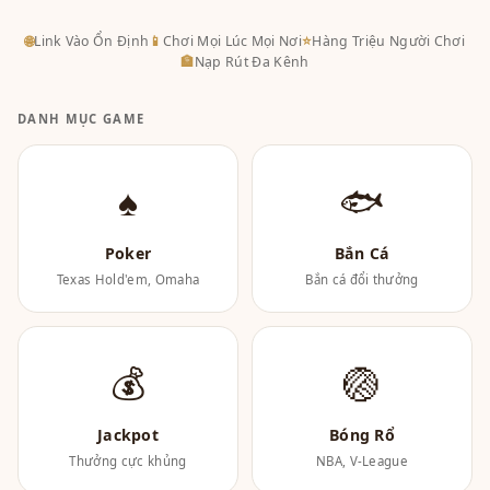
🌐
Link Vào Ổn Định
📱
Chơi Mọi Lúc Mọi Nơi
⭐
Hàng Triệu Người Chơi
🏦
Nạp Rút Đa Kênh
DANH MỤC GAME
♠
🐟
Poker
Bắn Cá
Texas Hold'em, Omaha
Bắn cá đổi thưởng
💰
🏐
Jackpot
Bóng Rổ
Thưởng cực khủng
NBA, V-League