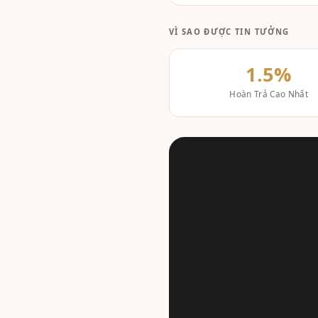
VÌ SAO ĐƯỢC TIN TƯỞNG
1.5%
Hoàn Trả Cao Nhất