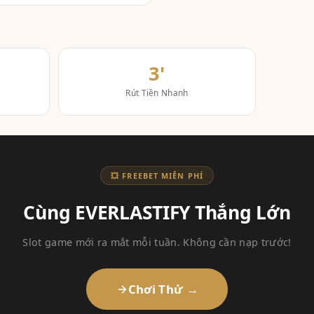
3'
Rút Tiền Nhanh
💥 FREEBET MIỄN PHÍ
Cùng EVERLASTIFY Thắng Lớn
Slot game mới ra mắt mỗi tuần. Không cần nạp trước!
Chơi Thử →