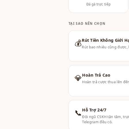
Đá gà trực tiếp
TẠI SAO NÊN CHỌN
Rút Tiền Không Giới H
💰
Rút bao nhiêu cũng được, k
Hoàn Trả Cao
💎
Hoàn trả cược thua lên đến
Hỗ Trợ 24/7
📞
Đội ngũ CSKH tận tâm, trực
Telegram đều có.