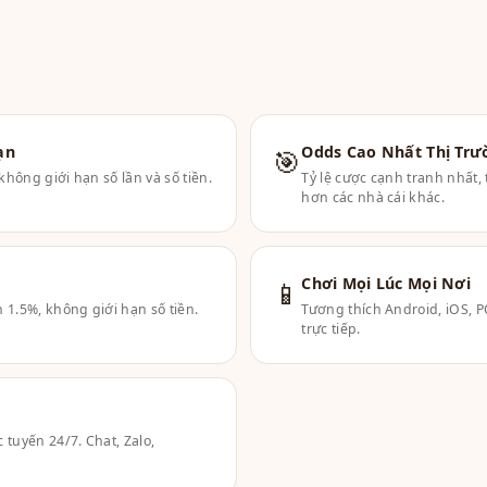
ạn
Odds Cao Nhất Thị Trư
🎯
hông giới hạn số lần và số tiền.
Tỷ lệ cược cạnh tranh nhất
hơn các nhà cái khác.
Chơi Mọi Lúc Mọi Nơi
📱
 1.5%, không giới hạn số tiền.
Tương thích Android, iOS, P
trực tiếp.
 tuyến 24/7. Chat, Zalo,