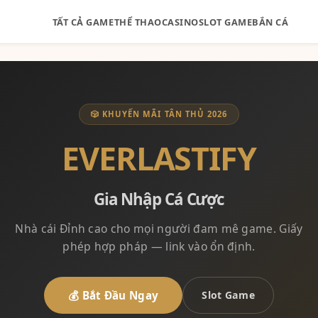
TẤT CẢ GAME
THỂ THAO
CASINO
SLOT GAME
BẮN CÁ
🎲 KHUYẾN MÃI TÂN THỦ 2026
EVERLASTIFY
Gia Nhập Cá Cược
Nhà cái Đỉnh cao cho mọi người đam mê game. Giấy
phép hợp pháp — link vào ổn định.
💰 Bắt Đầu Ngay
Slot Game