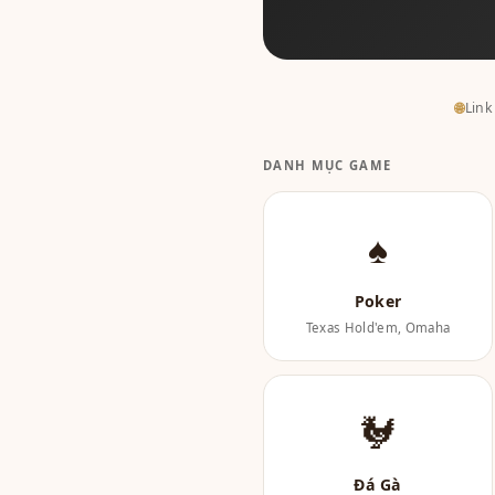
🌐
Link
DANH MỤC GAME
♠
Poker
Texas Hold'em, Omaha
🐓
Đá Gà