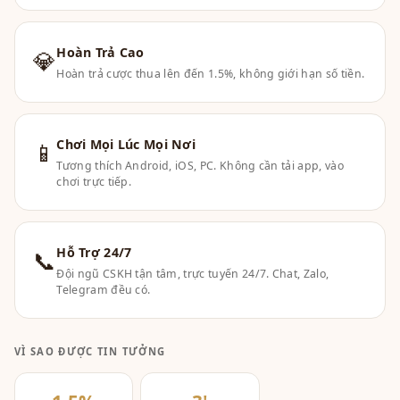
Hoàn Trả Cao
💎
Hoàn trả cược thua lên đến 1.5%, không giới hạn số tiền.
Chơi Mọi Lúc Mọi Nơi
📱
Tương thích Android, iOS, PC. Không cần tải app, vào
chơi trực tiếp.
Hỗ Trợ 24/7
📞
Đội ngũ CSKH tận tâm, trực tuyến 24/7. Chat, Zalo,
Telegram đều có.
VÌ SAO ĐƯỢC TIN TƯỞNG