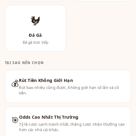
🐓
Đá Gà
Đá gà trực tiếp
TẠI SAO NÊN CHỌN
Rút Tiền Không Giới Hạn
💰
Rút bao nhiêu cũng được, không giới hạn số lần và số
tiền.
Odds Cao Nhất Thị Trường
🎯
Tỷ lệ cược cạnh tranh nhất, thắng cược nhận thưởng cao
hơn các nhà cái khác.