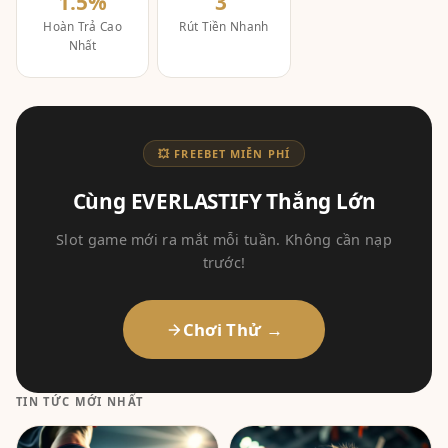
1.5%
3'
Hoàn Trả Cao
Rút Tiền Nhanh
Nhất
💥 FREEBET MIỄN PHÍ
Cùng EVERLASTIFY Thắng Lớn
Slot game mới ra mắt mỗi tuần. Không cần nạp
trước!
Chơi Thử →
TIN TỨC MỚI NHẤT