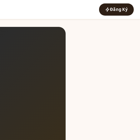
Đăng Ký