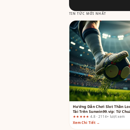
TIN TỨC MỚI NHẤT
Hướng Dẫn Chơi Slot Thần Lo
Tài Trên Sunwin99.vip: Từ Chu
Đến Nâng Cao
★★★★★
4.8 · 2114+ lượt xem
Xem Chi Tiết →