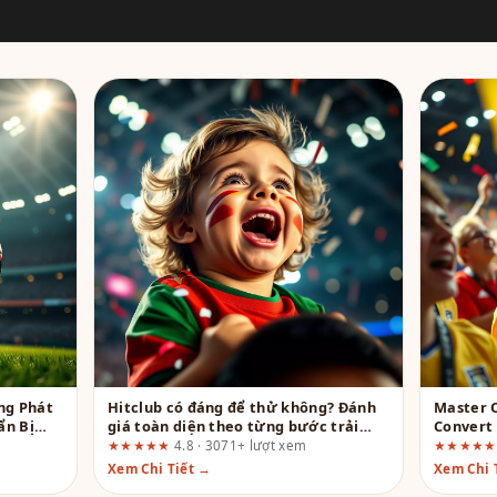
ng Phát
Hitclub có đáng để thử không? Đánh
Master 
ẩn Bị
giá toàn diện theo từng bước trải
Convert 
nghiệm thực tế
UX Analy
★★★★★
4.8 · 3071+ lượt xem
★★★★
Xem Chi Tiết →
Xem Chi 