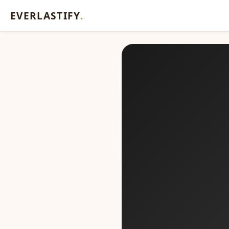
EVERLASTIFY
.