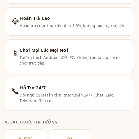
Hoàn Trả Cao
💎
Hoàn trả cược thua lên đến 1.5%, không giới hạn số tiền.
Chơi Mọi Lúc Mọi Nơi
📱
Tương thích Android, iOS, PC. Không cần tải app, vào
chơi trực tiếp.
Hỗ Trợ 24/7
📞
Đội ngũ CSKH tận tâm, trực tuyến 24/7. Chat, Zalo,
Telegram đều có.
VÌ SAO ĐƯỢC TIN TƯỞNG