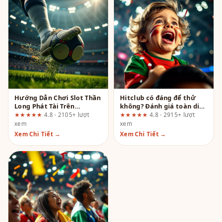
Hướng Dẫn Chơi Slot Thần
Hitclub có đáng để thử
Long Phát Tài Trên
không? Đánh giá toàn diện
Sunwin99.vip: Từ Chuẩn Bị
theo từng bước trải
★★★★★
4.8 · 2105+ lượt
★★★★★
4.8 · 2915+ lượt
Đến Nâng Cao
nghiệm thực tế
xem
xem
Xem Chi Tiết →
Xem Chi Tiết →