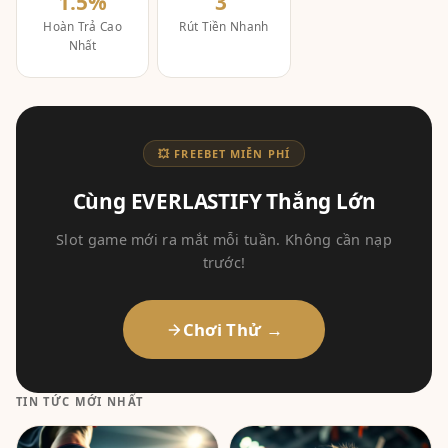
1.5%
3'
Hoàn Trả Cao
Rút Tiền Nhanh
Nhất
💥 FREEBET MIỄN PHÍ
Cùng EVERLASTIFY Thắng Lớn
Slot game mới ra mắt mỗi tuần. Không cần nạp
trước!
Chơi Thử →
TIN TỨC MỚI NHẤT