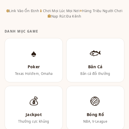
🌐
Link Vào Ổn Định
📱
Chơi Mọi Lúc Mọi Nơi
⭐
Hàng Triệu Người Chơi
🏦
Nạp Rút Đa Kênh
DANH MỤC GAME
♠
🐟
Poker
Bắn Cá
Texas Hold'em, Omaha
Bắn cá đổi thưởng
💰
🏐
Jackpot
Bóng Rổ
Thưởng cực khủng
NBA, V-League