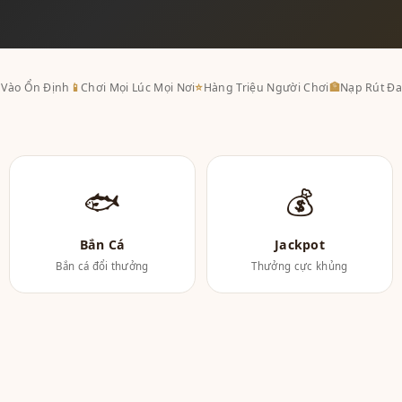
 Vào Ổn Định
📱
Chơi Mọi Lúc Mọi Nơi
⭐
Hàng Triệu Người Chơi
🏦
Nạp Rút Đ
🐟
💰
Bắn Cá
Jackpot
Bắn cá đổi thưởng
Thưởng cực khủng