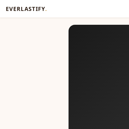
EVERLASTIFY
.