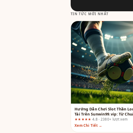
TIN TỨC MỚI NHẤT
Hướng Dẫn Chơi Slot Thần Lo
Tài Trên Sunwin99.vip: Từ Chu
Đến Nâng Cao
★★★★★
4.8 · 2380+ lượt xem
Xem Chi Tiết →