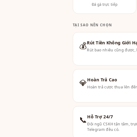
Đá gà trực tiếp
TẠI SAO NÊN CHỌN
Rút Tiền Không Giới H
💰
Rút bao nhiêu cũng được, k
Hoàn Trả Cao
💎
Hoàn trả cược thua lên đến
Hỗ Trợ 24/7
📞
Đội ngũ CSKH tận tâm, trực
Telegram đều có.