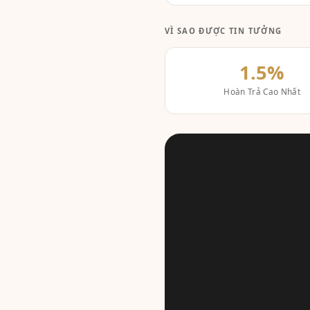
VÌ SAO ĐƯỢC TIN TƯỞNG
1.5%
Hoàn Trả Cao Nhất