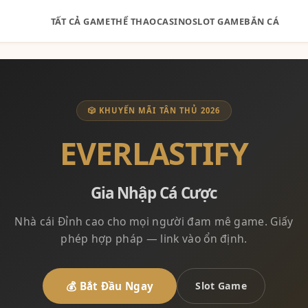
TẤT CẢ GAME
THỂ THAO
CASINO
SLOT GAME
BẮN CÁ
🎲 KHUYẾN MÃI TÂN THỦ 2026
EVERLASTIFY
Gia Nhập Cá Cược
Nhà cái Đỉnh cao cho mọi người đam mê game. Giấy
phép hợp pháp — link vào ổn định.
💰 Bắt Đầu Ngay
Slot Game