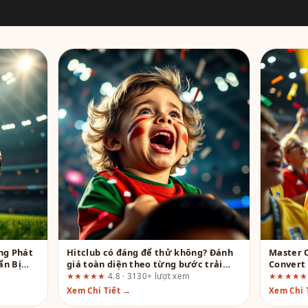
ng Phát
Hitclub có đáng để thử không? Đánh
Master 
ẩn Bị
giá toàn diện theo từng bước trải
Convert 
nghiệm thực tế
UX Analy
★★★★★
4.8 · 3130+ lượt xem
★★★★
Xem Chi Tiết →
Xem Chi 