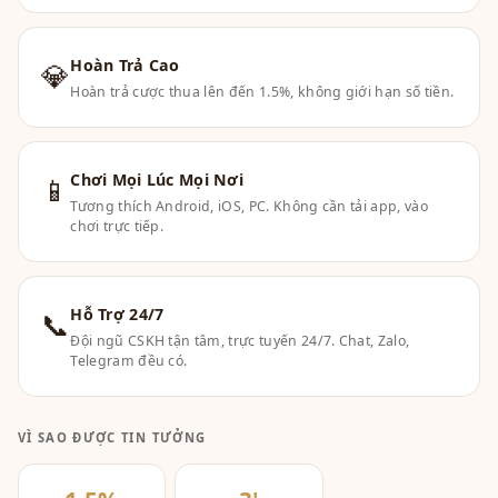
Hoàn Trả Cao
💎
Hoàn trả cược thua lên đến 1.5%, không giới hạn số tiền.
Chơi Mọi Lúc Mọi Nơi
📱
Tương thích Android, iOS, PC. Không cần tải app, vào
chơi trực tiếp.
Hỗ Trợ 24/7
📞
Đội ngũ CSKH tận tâm, trực tuyến 24/7. Chat, Zalo,
Telegram đều có.
VÌ SAO ĐƯỢC TIN TƯỞNG