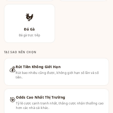
🐓
Đá Gà
Đá gà trực tiếp
TẠI SAO NÊN CHỌN
Rút Tiền Không Giới Hạn
💰
Rút bao nhiêu cũng được, không giới hạn số lần và số
tiền.
Odds Cao Nhất Thị Trường
🎯
Tỷ lệ cược cạnh tranh nhất, thắng cược nhận thưởng cao
hơn các nhà cái khác.