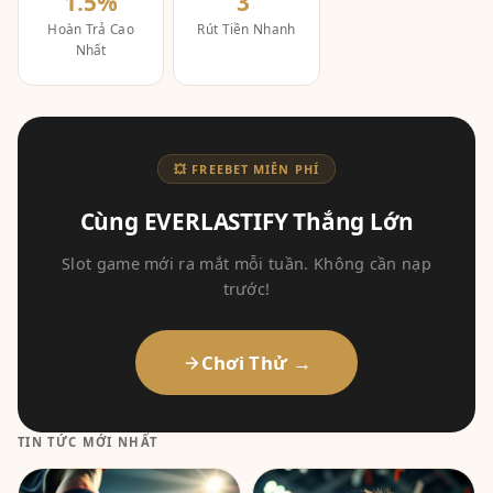
1.5%
3'
Hoàn Trả Cao
Rút Tiền Nhanh
Nhất
💥 FREEBET MIỄN PHÍ
Cùng EVERLASTIFY Thắng Lớn
Slot game mới ra mắt mỗi tuần. Không cần nạp
trước!
Chơi Thử →
TIN TỨC MỚI NHẤT