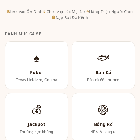
🌐
Link Vào Ổn Định
📱
Chơi Mọi Lúc Mọi Nơi
⭐
Hàng Triệu Người Chơi
🏦
Nạp Rút Đa Kênh
DANH MỤC GAME
♠
🐟
Poker
Bắn Cá
Texas Hold'em, Omaha
Bắn cá đổi thưởng
💰
🏐
Jackpot
Bóng Rổ
Thưởng cực khủng
NBA, V-League