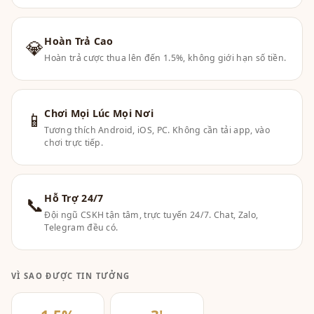
Hoàn Trả Cao
💎
Hoàn trả cược thua lên đến 1.5%, không giới hạn số tiền.
Chơi Mọi Lúc Mọi Nơi
📱
Tương thích Android, iOS, PC. Không cần tải app, vào
chơi trực tiếp.
Hỗ Trợ 24/7
📞
Đội ngũ CSKH tận tâm, trực tuyến 24/7. Chat, Zalo,
Telegram đều có.
VÌ SAO ĐƯỢC TIN TƯỞNG