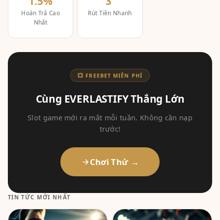
1.5%
3'
Hoàn Trả Cao
Rút Tiền Nhanh
Nhất
💥 FREEBET MIỄN PHÍ
Cùng EVERLASTIFY Thắng Lớn
Slot game mới ra mắt mỗi tuần. Không cần nạp
trước!
Chơi Thử →
TIN TỨC MỚI NHẤT