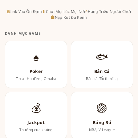
🌐
Link Vào Ổn Định
📱
Chơi Mọi Lúc Mọi Nơi
⭐
Hàng Triệu Người Chơi
🏦
Nạp Rút Đa Kênh
DANH MỤC GAME
♠
🐟
Poker
Bắn Cá
Texas Hold'em, Omaha
Bắn cá đổi thưởng
💰
🏐
Jackpot
Bóng Rổ
Thưởng cực khủng
NBA, V-League