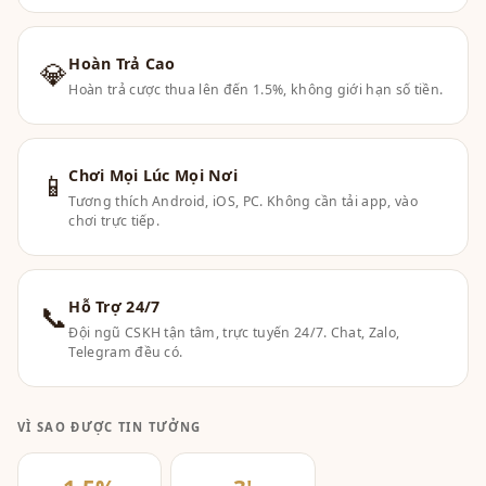
Hoàn Trả Cao
💎
Hoàn trả cược thua lên đến 1.5%, không giới hạn số tiền.
Chơi Mọi Lúc Mọi Nơi
📱
Tương thích Android, iOS, PC. Không cần tải app, vào
chơi trực tiếp.
Hỗ Trợ 24/7
📞
Đội ngũ CSKH tận tâm, trực tuyến 24/7. Chat, Zalo,
Telegram đều có.
VÌ SAO ĐƯỢC TIN TƯỞNG