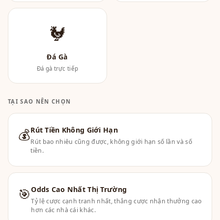
🐓
Đá Gà
Đá gà trực tiếp
TẠI SAO NÊN CHỌN
Rút Tiền Không Giới Hạn
💰
Rút bao nhiêu cũng được, không giới hạn số lần và số
tiền.
Odds Cao Nhất Thị Trường
🎯
Tỷ lệ cược cạnh tranh nhất, thắng cược nhận thưởng cao
hơn các nhà cái khác.