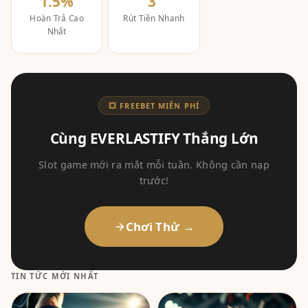
1.5%
3'
Hoàn Trả Cao
Rút Tiền Nhanh
Nhất
💥 FREEBET MIỄN PHÍ
Cùng EVERLASTIFY Thắng Lớn
Slot game mới ra mắt mỗi tuần. Không cần nạp
trước!
Chơi Thử →
TIN TỨC MỚI NHẤT