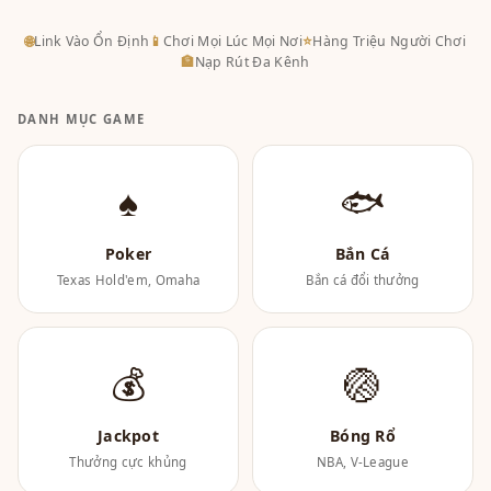
🌐
Link Vào Ổn Định
📱
Chơi Mọi Lúc Mọi Nơi
⭐
Hàng Triệu Người Chơi
🏦
Nạp Rút Đa Kênh
DANH MỤC GAME
♠
🐟
Poker
Bắn Cá
Texas Hold'em, Omaha
Bắn cá đổi thưởng
💰
🏐
Jackpot
Bóng Rổ
Thưởng cực khủng
NBA, V-League