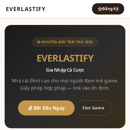
EVERLASTIFY
.
Đăng Ký
🎲 KHUYẾN MÃI TÂN THỦ 2026
EVERLASTIFY
Gia Nhập Cá Cược
Nhà cái Đỉnh cao cho mọi người đam mê game.
Giấy phép hợp pháp — link vào ổn định.
💰 Bắt Đầu Ngay
Slot Game