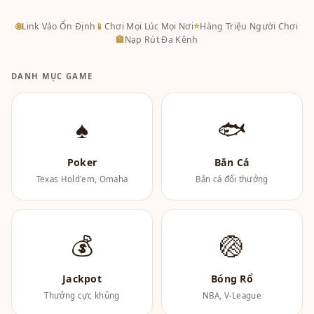
🌐
Link Vào Ổn Định
📱
Chơi Mọi Lúc Mọi Nơi
⭐
Hàng Triệu Người Chơi
🏦
Nạp Rút Đa Kênh
DANH MỤC GAME
♠
🐟
Poker
Bắn Cá
Texas Hold'em, Omaha
Bắn cá đổi thưởng
💰
🏐
Jackpot
Bóng Rổ
Thưởng cực khủng
NBA, V-League