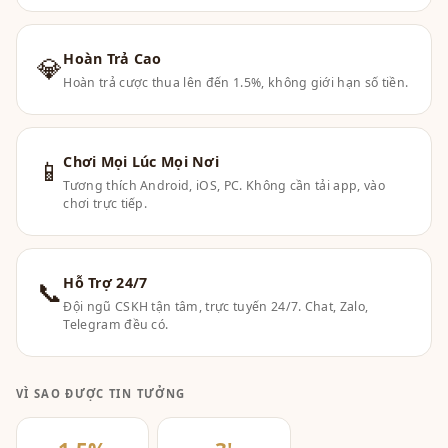
Hoàn Trả Cao
💎
Hoàn trả cược thua lên đến 1.5%, không giới hạn số tiền.
Chơi Mọi Lúc Mọi Nơi
📱
Tương thích Android, iOS, PC. Không cần tải app, vào
chơi trực tiếp.
Hỗ Trợ 24/7
📞
Đội ngũ CSKH tận tâm, trực tuyến 24/7. Chat, Zalo,
Telegram đều có.
VÌ SAO ĐƯỢC TIN TƯỞNG