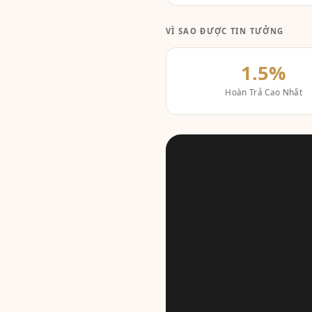
VÌ SAO ĐƯỢC TIN TƯỞNG
1.5%
Hoàn Trả Cao Nhất