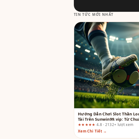
TIN TỨC MỚI NHẤT
Hướng Dẫn Chơi Slot Thần Lo
Tài Trên Sunwin99.vip: Từ Chu
Đến Nâng Cao
★★★★★
4.8 · 2132+ lượt xem
Xem Chi Tiết →