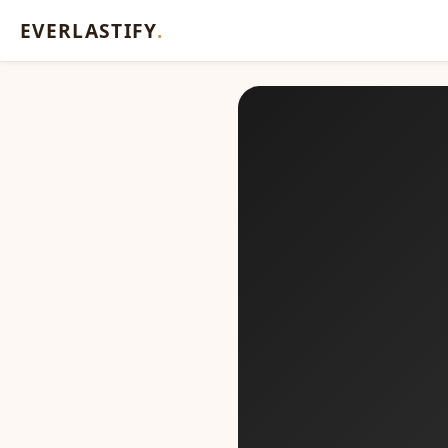
EVERLASTIFY
.