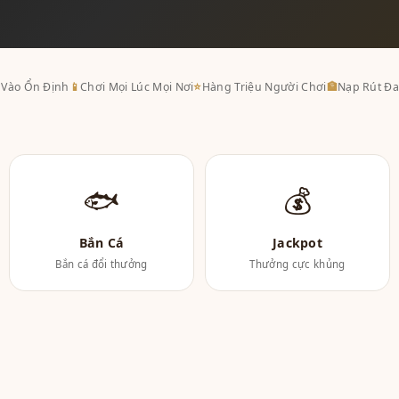
 Vào Ổn Định
📱
Chơi Mọi Lúc Mọi Nơi
⭐
Hàng Triệu Người Chơi
🏦
Nạp Rút Đ
🐟
💰
Bắn Cá
Jackpot
Bắn cá đổi thưởng
Thưởng cực khủng