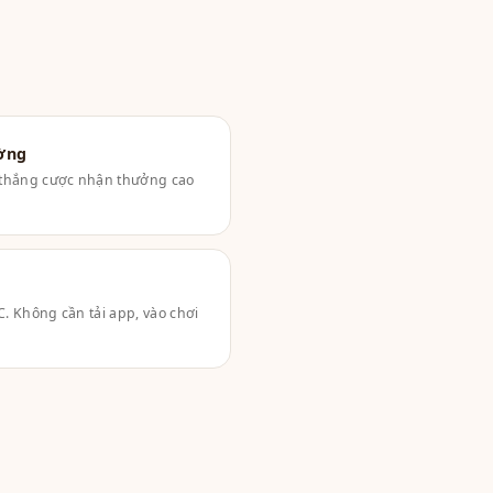
ờng
, thắng cược nhận thưởng cao
C. Không cần tải app, vào chơi