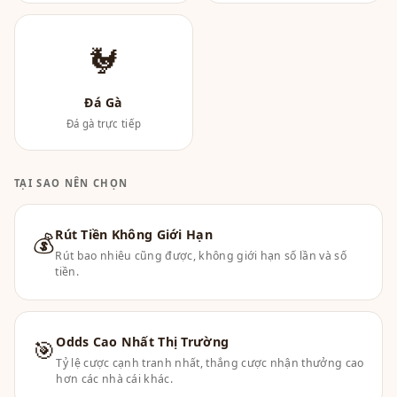
🐓
Đá Gà
Đá gà trực tiếp
TẠI SAO NÊN CHỌN
Rút Tiền Không Giới Hạn
💰
Rút bao nhiêu cũng được, không giới hạn số lần và số
tiền.
Odds Cao Nhất Thị Trường
🎯
Tỷ lệ cược cạnh tranh nhất, thắng cược nhận thưởng cao
hơn các nhà cái khác.