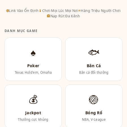
🌐
Link Vào Ổn Định
📱
Chơi Mọi Lúc Mọi Nơi
⭐
Hàng Triệu Người Chơi
🏦
Nạp Rút Đa Kênh
DANH MỤC GAME
♠
🐟
Poker
Bắn Cá
Texas Hold'em, Omaha
Bắn cá đổi thưởng
💰
🏐
Jackpot
Bóng Rổ
Thưởng cực khủng
NBA, V-League