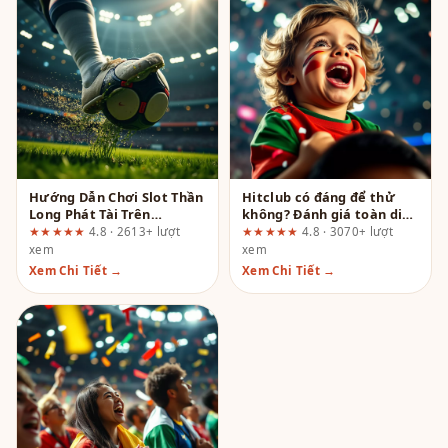
Hướng Dẫn Chơi Slot Thần
Hitclub có đáng để thử
Long Phát Tài Trên
không? Đánh giá toàn diện
Sunwin99.vip: Từ Chuẩn Bị
theo từng bước trải
★★★★★
4.8 · 2613+ lượt
★★★★★
4.8 · 3070+ lượt
Đến Nâng Cao
nghiệm thực tế
xem
xem
Xem Chi Tiết →
Xem Chi Tiết →