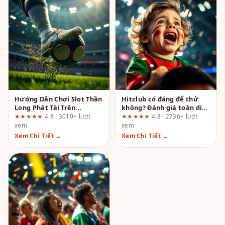
Hướng Dẫn Chơi Slot Thần
Hitclub có đáng để thử
Long Phát Tài Trên
không? Đánh giá toàn diện
Sunwin99.vip: Từ Chuẩn Bị
theo từng bước trải
★★★★★
4.8 · 3010+ lượt
★★★★★
4.8 · 2736+ lượt
Đến Nâng Cao
nghiệm thực tế
xem
xem
Xem Chi Tiết →
Xem Chi Tiết →