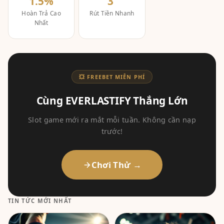
1.5%
3'
Hoàn Trả Cao
Rút Tiền Nhanh
Nhất
💥 FREEBET MIỄN PHÍ
Cùng EVERLASTIFY Thắng Lớn
Slot game mới ra mắt mỗi tuần. Không cần nạp
trước!
Chơi Thử →
TIN TỨC MỚI NHẤT